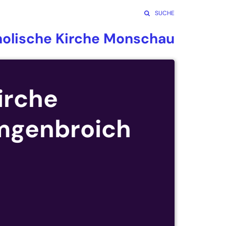
SUCHE
holische Kirche Monschau
irche
mgenbroich