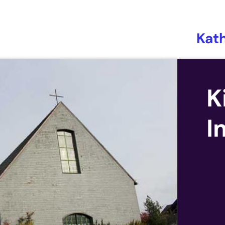
Kat
K
I