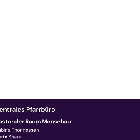
entrales Pfarrbüro
astoraler Raum Monschau
abine Thönnessen
utta Kraus