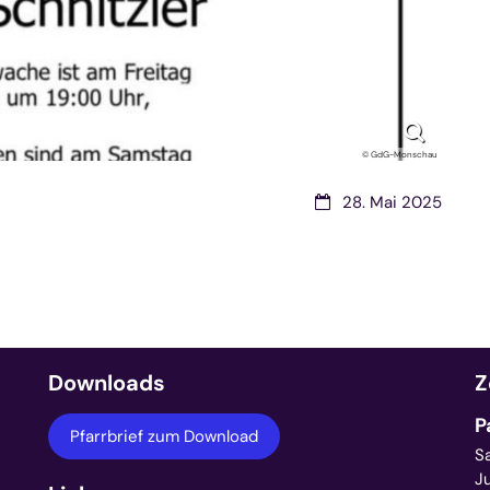
© GdG-Monschau
Datum:
28. Mai 2025
Downloads
Z
P
Pfarrbrief zum Download
S
J