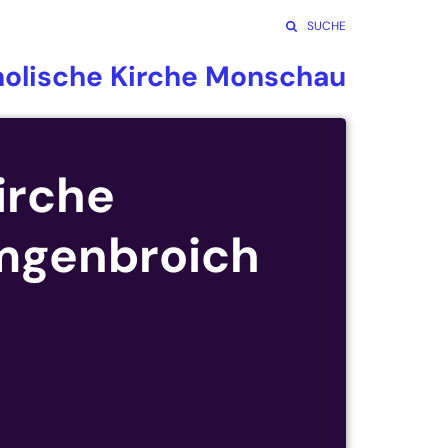
SUCHE
holische Kirche Monschau
irche
mgenbroich