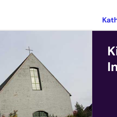
Kat
K
I