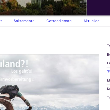
rt
Sakramente
Gottesdienste
Aktuelles
T
B
E
´
E
K
T