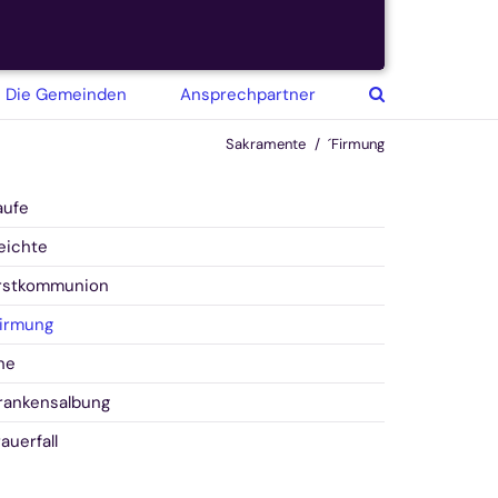
© Günter Braun
Die Gemeinden
Ansprechpartner
Sakramente
´Firmung
aufe
eichte
rstkommunion
Firmung
he
rankensalbung
rauerfall