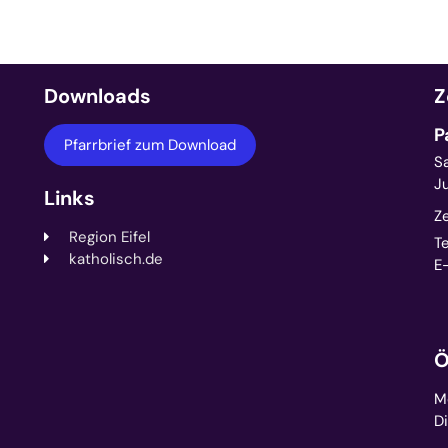
Downloads
Z
P
Pfarrbrief zum Download
S
J
Links
Z
Region Eifel
Te
katholisch.de
E-
Ö
Mo
Di