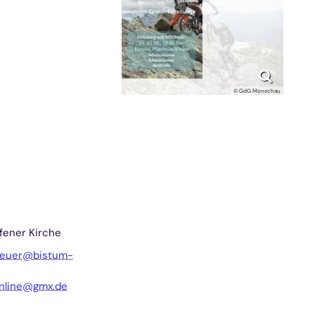
© GdG Monschau
fener Kirche
reuer@bistum-
nline@gmx.de